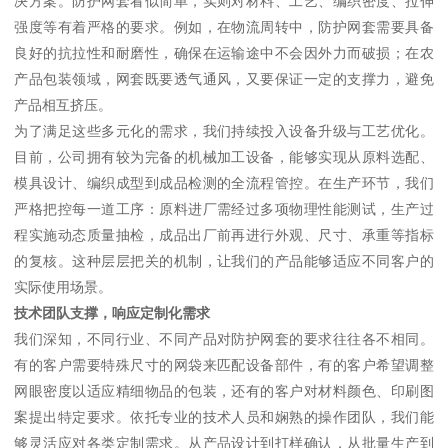
决方案。防护网套看似简单，实则对材料、工艺、编织密度、拉伸
强度等有着严格的要求。例如，在物流周转中，防护网套需要具备
良好的抗拉性和耐磨性，确保在运输途中不会因外力而破损；在农
产品包装领域，网套既要透气通风，又要保证一定的支撑力，避免
产品相互挤压。
为了满足这些多元化的需求，我们持续投入设备升级与工艺优化。
目前，公司拥有较为完备的机械加工设备，能够实现从原料选配、
模具设计、编织成型到成品检测的全流程管控。在生产环节，我们
严格把控每一道工序：原料进厂需经过多项物理性能测试，生产过
程实施动态质量抽检，成品出厂前再进行外观、尺寸、承重等指标
的复核。这种层层把关的机制，让我们的产品能够适应不同客户的
实际使用场景。
技术团队支撑，响应定制化需求
我们深知，不同行业、不同产品对防护网套的要求往往各不相同。
有的客户需要特殊尺寸的网袋来匹配设备部件，有的客户希望调整
网眼密度以适应精细物品的包装，还有的客户对材料颜色、印刷图
案提出特定要求。依托专业的技术人员和娴熟的操作团队，我们能
够灵活应对各类定制需求。从产品设计到打样确认，从批量生产到