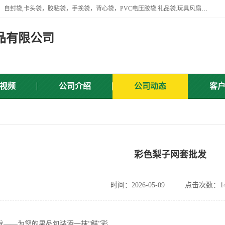
专业生产网袋，网套，塑料网，网扣，沐浴球，沐浴用品，胶袋，骨袋，自封袋,卡头袋，胶粘袋，手挽袋，背心袋，PVC电压胶袋.礼品袋.玩具风扇叶，屏蔽袋,等产品.
品有限公司
视频
公司介绍
公司动态
客
彩色梨子网套批发
时间：2026-05-09
点击次数：14
发——为您的果品包装添一抹“鲜”彩