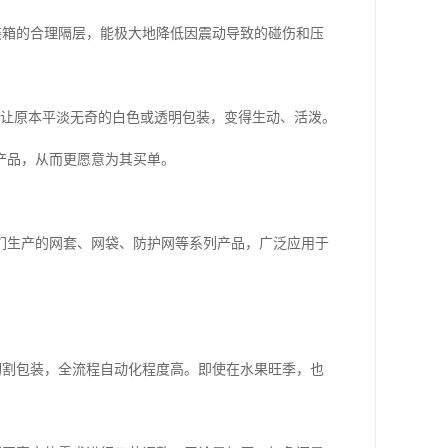
装箱的合理隔层，能极大地降低因震动导致的碰伤和压
它让原本平淡无奇的白色或透明包装，变得生动、活泼。
产品，从而更愿意为其买单。
们生产的网套、网袋、防护网等系列产品，广泛应用于
切割包装，全流程自动化程度高。即使在水果旺季，也