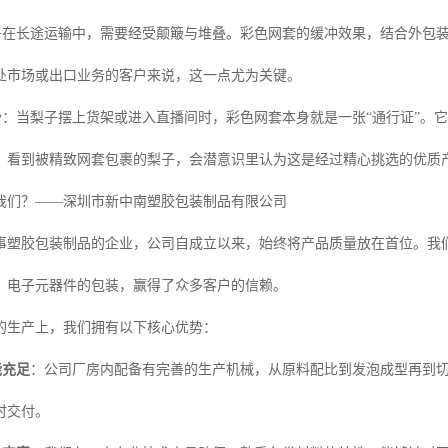
子在长途运输中，需要经受颠簸与堆叠。彩色网套的缓冲效果，结合外包
处市场或出口业务的客户来说，这一点尤为关键。
台
：当梨子摆上货架或进入直播间时，彩色网套本身就是一张“通行证”。
，看到被精致网套包裹的梨子，会潜意识里认为这是经过精心挑选的优质
我们？——深圳市新中南塑胶包装制品有限公司
事塑胶包装制品的企业，公司自成立以来，始终将产品质量放在首位。我
、电子元器件的包装，赢得了众多客户的信赖。
的生产上，我们拥有以下核心优势：
能充足
：公司厂房内配备有完善的生产机械，从原料配比到发泡成型再到
时交付。