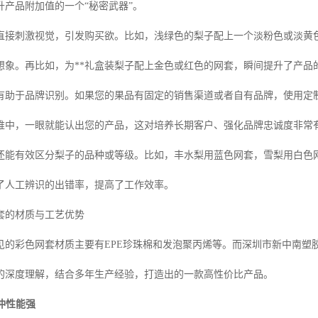
升产品附加值的一个“秘密武器”。
直接刺激视觉，引发购买欲。比如，浅绿色的梨子配上一个淡粉色或淡黄
想象。再比如，为**礼盒装梨子配上金色或红色的网套，瞬间提升了产品
有助于品牌识别。如果您的果品有固定的销售渠道或者自有品牌，使用定
堆中，一眼就能认出您的产品，这对培养长期客户、强化品牌忠诚度非常
还能有效区分梨子的品种或等级。比如，丰水梨用蓝色网套，雪梨用白色
了人工辨识的出错率，提高了工作效率。
套的材质与工艺优势
见的彩色网套材质主要有EPE珍珠棉和发泡聚丙烯等。而深圳市新中南塑
的深度理解，结合多年生产经验，打造出的一款高性价比产品。
缓冲性能强