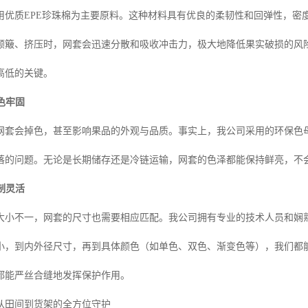
用优质EPE珍珠棉为主要原料。这种材料具有优良的柔韧性和回弹性，密
颠簸、挤压时，网套会迅速分散和吸收冲击力，极大地降低果实破损的风
高低的关键。
着色牢固
网套会掉色，甚至影响果品的外观与品质。事实上，我公司采用的环保色
落的问题。无论是长期储存还是冷链运输，网套的色泽都能保持鲜亮，不
定制灵活
大小不一，网套的尺寸也需要相应匹配。我公司拥有专业的技术人员和娴
小，到内外径尺寸，再到具体颜色（如单色、双色、渐变色等），我们都
都能严丝合缝地发挥保护作用。
从田间到货架的全方位守护