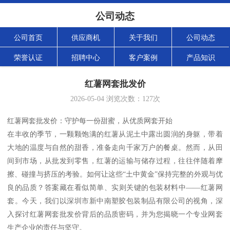
公司动态
公司首页
供应商机
关于我们
公司动态
荣誉认证
招聘中心
客户案例
产品知识
红薯网套批发价
2026-05-04
浏览次数：
127
次
红薯网套批发价：守护每一份甜蜜，从优质网套开始
在丰收的季节，一颗颗饱满的红薯从泥土中露出圆润的身躯，带着
大地的温度与自然的甜香，准备走向千家万户的餐桌。然而，从田
间到市场，从批发到零售，红薯的运输与储存过程，往往伴随着摩
擦、碰撞与挤压的考验。如何让这些“土中黄金”保持完整的外观与优
良的品质？答案藏在看似简单、实则关键的包装材料中——红薯网
套。今天，我们以深圳市新中南塑胶包装制品有限公司的视角，深
入探讨红薯网套批发价背后的品质密码，并为您揭晓一个专业网套
生产企业的责任与坚守。