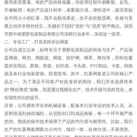
素而差异显著。有的产品价格低廉，但使用过程中易断裂、起毛、
不够耐用；有的产品设计科学，承重能力强，弹性适中，能完美贴
合不同大小的红薯，既不会勒伤果皮，也不会松散脱离。价格与质
量之间并非绝对对立，关键在于找到“优价”与“优质”的平衡点。深圳
市新中南塑胶包装制品有限公司深耕行业多年，深谙这一道理。
二、专业工厂，打造高性价比网套
公司自成立以来，始终专注于塑胶包装制品的研发与生产，产品涵
盖网袋、网兜、网眼袋、网套、防护网、网罩、网扣等，同时也覆
盖沐浴用品、胶袋、骨袋、自封袋、卡头袋、PVC制品、卡套、特殊
袋及各行业包装胶袋、防震垫等。其中，红薯网套是公司的核心产
品之一。为了满足不同客户对批发价的期待，我们并未选择简单
的“降价降质”策略，而是通过规模化生产、技术升级与流程优化，来
实现性价比的提升。
目前，公司拥有齐全的机械设备，配备本行业专业的技术人员。从
原料筛选到抽丝编织，从切割封口到成品检验，每一个环节都严格
把控。熟练的操作技术保障了产品的均匀度与耐用性。比如，我们
生产的红薯网套网眼大小均匀，线径一致，拉伸力强，不易变形。