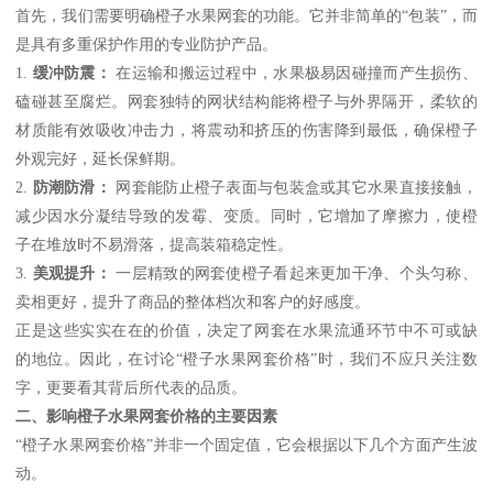
首先，我们需要明确橙子水果网套的功能。它并非简单的“包装”，而
是具有多重保护作用的专业防护产品。
1.
缓冲防震：
在运输和搬运过程中，水果极易因碰撞而产生损伤、
磕碰甚至腐烂。网套独特的网状结构能将橙子与外界隔开，柔软的
材质能有效吸收冲击力，将震动和挤压的伤害降到最低，确保橙子
外观完好，延长保鲜期。
2.
防潮防滑：
网套能防止橙子表面与包装盒或其它水果直接接触，
减少因水分凝结导致的发霉、变质。同时，它增加了摩擦力，使橙
子在堆放时不易滑落，提高装箱稳定性。
3.
美观提升：
一层精致的网套使橙子看起来更加干净、个头匀称、
卖相更好，提升了商品的整体档次和客户的好感度。
正是这些实实在在的价值，决定了网套在水果流通环节中不可或缺
的地位。因此，在讨论“橙子水果网套价格”时，我们不应只关注数
字，更要看其背后所代表的品质。
二、影响橙子水果网套价格的主要因素
“橙子水果网套价格”并非一个固定值，它会根据以下几个方面产生波
动。