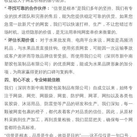
收益远大于网套价格的微小差异。
*
寻找可靠的合作伙伴：
“信誉是根本”是我们多年的坚持。我们有专
业的技术团队和完善的售后，能为您提供稳定可靠的供货。如果您
急需一款新尺寸的网套，我们可以快速打样、生产，不让您错过市
场时机。这些隐形的价值，是无法用单纯网套单价来衡量的。
*
评估长期价值：
对于水果批发商、电商平台来说，网套是高频消
耗品，与水果品质直接挂钩。使用劣质网套，可能因一次运输事故
或客户差评而导致品牌信誉受损。而使用我们公司（深圳市新中南
塑胶包装制品有限公司）的优质网套，能成为水果品牌形象的加分
项，为商家赢得更好的口碑与复购率。
四、初心不改，专业铸就信赖
我们（深圳市新中南塑胶包装制品有限公司）自成立以来，始终专
注于网袋、网兜、网眼袋、网套、防护网、网罩、网扣以及各类包
装胶袋、沐浴用品、防震垫等产品的研发和生产。我们深知，每一
颗被网套包裹的橙子，都代表着客户对品质的信任。因此，从原材
料采购到生产加工，再到质量检验，我们层层把关，确保每一个网
套都符合高标准。
“信誉是根本，品质是生命，效益是目的”——这不仅仅是一句口号，