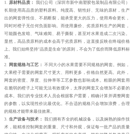
1.
原材料品质：
我们公司（深圳市新中南塑胶包装制品有限公司）
长期使用高品质的塑料原料。纯度高、韧性好、无味的原材，生产
出的网套弹性佳、不易断裂，能承受更大的压力，使用寿命更长，
同时对橙子无任何负面影响。而使用廉价、劣质原料生产的网套，
可能颜色发暗、气味难闻、易于撕裂，甚至对水果造成二次污染。
显然，高品质原料的成本会高于劣质原料，这直接反映在终端价格
上。我们始终坚持“品质是生命”的原则，不会为了低价而降低原料标
准。
2.
网套规格与工艺：
不同大小的水果需要不同规格的网套。例如，
大果橙子需要的网套尺寸更大、用料更多，价格自然更高。此外，
网套的密度、厚度、拉伸率等工艺参数也影响成本。粗眼的网套用
在脆弱的橙子上可能无法有效缓冲，太厚的网套又会增加不必要的
成本。我们的专业技术人员会根据客户需要，精确计算并调整网套
的参数，以实现性价比最优化。不合适的规格只会增加浪费，合理
的规格才能带来最佳效果。
3.
生产设备与技术：
我们拥有齐全的机械设备，以及娴熟的操作技
术，能精准控制网套的重量、尺寸和外观，保证每一批产品的质量