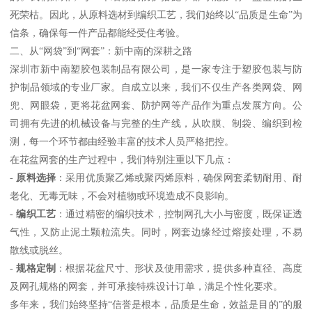
死荣枯。因此，从原料选材到编织工艺，我们始终以“品质是生命”为
信条，确保每一件产品都能经受住考验。
二、从“网袋”到“网套”：新中南的深耕之路
深圳市新中南塑胶包装制品有限公司，是一家专注于塑胶包装与防
护制品领域的专业厂家。自成立以来，我们不仅生产各类网袋、网
兜、网眼袋，更将花盆网套、防护网等产品作为重点发展方向。公
司拥有先进的机械设备与完整的生产线，从吹膜、制袋、编织到检
测，每一个环节都由经验丰富的技术人员严格把控。
在花盆网套的生产过程中，我们特别注重以下几点：
-
原料选择
：采用优质聚乙烯或聚丙烯原料，确保网套柔韧耐用、耐
老化、无毒无味，不会对植物或环境造成不良影响。
-
编织工艺
：通过精密的编织技术，控制网孔大小与密度，既保证透
气性，又防止泥土颗粒流失。同时，网套边缘经过熔接处理，不易
散线或脱丝。
-
规格定制
：根据花盆尺寸、形状及使用需求，提供多种直径、高度
及网孔规格的网套，并可承接特殊设计订单，满足个性化要求。
多年来，我们始终坚持“信誉是根本，品质是生命，效益是目的”的服