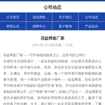
公司动态
公司首页
供应商机
关于我们
公司动态
荣誉认证
招聘中心
客户案例
产品知识
花盆网套厂家
2026-04-30
浏览次数：
132
次
花盆网套厂家——守护绿植的隐形卫士，品质与匠心同行
在都市生活的喧嚣中，一盆绿意盎然的植物，往往能为居家或办公
空间带来一抹宁静与生机。然而，养花并非仅仅是浇水施肥那么简
单，从搬运、养护到换盆、运输，每一个细节都可能影响植物的健
康与美观。而一个看似不起眼的小物件——花盆网套，却在这些环
节中扮演着不可或缺的“隐形守护者”角色。作为深圳市新中南塑胶包
装制品有限公司（以下简称“新中南”）的核心产品之一，花盆网套凭
借其卓越的防护性能、多样的应用场景以及精良的工艺，赢得了海
内外客户的信赖。今天，就让我们一起走进花盆网套的世界，了解