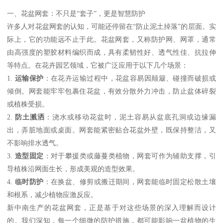
一、花盆网套：不只是“套子”，更是智慧防护
许多人对花盆网套的认知，可能还停留在“防止泥土掉落”的层面。实
际上，它的功能远不止于此。花盆网套，又称防护网、网罩，通常
由高强度的塑胶材料编织而成，具有柔韧性好、透气性佳、抗拉伸
等特点。在花卉园艺领域，它被广泛应用于以下几个场景：
1.
运输保护
：在花卉运输过程中，花盆容易因颠簸、碰撞而破损或
倾倒。网套能牢牢包裹住花盆，有效分散外力冲击，防止盆体碎裂
或植株受损。
2.
防土溅洒
：浇水或移动花盆时，泥土容易从盆底孔洞或边缘漏
出，弄脏地面或桌面。网套能紧密贴合花盆外壁，既保持整洁，又
不影响排水透气。
3.
造型固定
：对于攀援类或藤蔓类植物，网套可作为辅助支撑，引
导植株沿网面生长，形成美观的造型效果。
4.
临时防护
：在换盆、修剪或搬迁期间，网套能临时固定松散土壤
和根系，减少植物应激反应。
新中南生产的花盆网套，正是基于对这些场景的深入理解而设计
的。我们深知，每一个细微的防护措施，都可能影响一盆植物的生