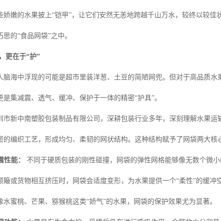
些娇嫩的水果披上“铠甲”，让它们安然无恙地跨越千山万水，较终以较佳
巧思的“食品网袋”之中。
，更在于“护”
人脑海中浮现的可能是超市里装洋葱、土豆的简陋网兜。但对于高品质水
更是集减震、透气、缓冲、保护于一体的精密“护具”。
圳市新中南塑胶包装制品有限公司，深耕包装行业多年，深刻理解水果运
密的编织工艺，形成均匀、柔韧的网状结构。这种结构赋予了网袋两大核
震性能：
不同于硬质包装的刚性碰撞，网袋的弹性网格能够像无数个微小
颠簸或货物相互挤压时，网袋会适度变形，为水果提供一个“柔性”的缓冲
像水蜜桃、芒果、猕猴桃这类“娇气”的水果，网袋的保护效果尤为显著。