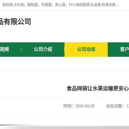
专业生产网袋，网套，塑料网，网扣，沐浴球，沐浴用品，胶袋，骨袋，自封袋,卡头袋，胶粘袋，手挽袋，背心袋，PVC电压胶袋.礼品袋.玩具风扇叶，屏蔽袋,等产品.
品有限公司
视频
公司介绍
公司动态
客
食品网袋让水果运输更安心
时间：2026-04-29
点击次数：12