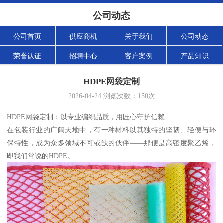
公司动态
公司首页
供应商机
关于我们
公司动态
荣誉认证
招聘中心
客户案例
产品知识
HDPE网袋定制
2026-04-24
浏览次数：
150
次
HDPE网袋定制：以专业编织品质，用匠心守护信赖
在包装行业的广阔天地中，有一种材料以其独特的坚韧、轻便与环
保特性，成为众多领域不可或缺的伙伴——那便是高密度聚乙烯，
即我们常说的HDPE。