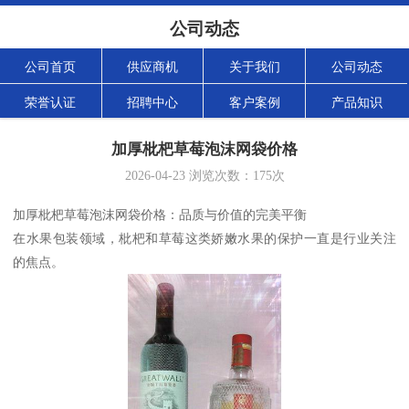
公司动态
公司首页
供应商机
关于我们
公司动态
荣誉认证
招聘中心
客户案例
产品知识
加厚枇杷草莓泡沫网袋价格
2026-04-23
浏览次数：
175
次
加厚枇杷草莓泡沫网袋价格：品质与价值的完美平衡
在水果包装领域，枇杷和草莓这类娇嫩水果的保护一直是行业关注
的焦点。