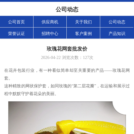
公司动态
公司首页
供应商机
关于我们
公司动态
荣誉认证
招聘中心
客户案例
产品知识
玫瑰花网套批发价
2026-04-22
浏览次数：
127
次
在花卉包装行业，有一种看似简单却至关重要的产品——玫瑰花网
套。
这种精致的网状保护套，如同玫瑰的“第二层花瓣”，在运输和展示过
程中默默守护着花朵的美丽。